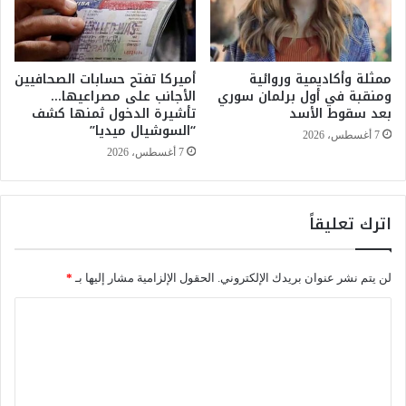
ن
ن
و
ف
ي
ي
ل
ممثلة وأكاديمية وروائية
أميركا تفتح حسابات الصحافيين
س
ومنقبة في أول برلمان سوري
الأجانب على مصراعيها…
م
ا
بعد سقوط الأسد
تأشيرة الدخول ثمنها كشف
ا
د
“السوشيال ميديا”
ك
س
7 أغسطس، 2026
ر
ر
7 أغسطس، 2026
و
م
ن
ض
ي
ا
اترك تعليقاً
ش
ن
ي
…
د
و
لن يتم نشر عنوان بريدك الإلكتروني.
الحقول الإلزامية مشار إليها بـ
*
ب
ا
ـ
ل
ا
”
س
ل
خ
ر
ط
د
ت
و
ي
ع
ة
ن