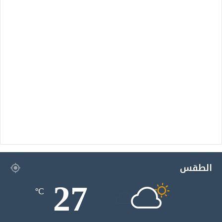
الطقس
27
℃