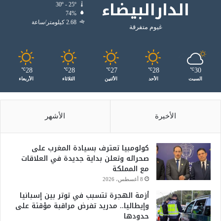
الدارالبيضاء
30º - 25º
74%
2.68 كيلومتر/ساعة
غيوم متفرقة
28
28
27
28
30
℃
℃
℃
℃
℃
السبت
الأحد
الأثنين
الثلاثاء
الأربعاء
الأخيرة
الأشهر
كولومبيا تعترف بسيادة المغرب على
صحرائه وتعلن بداية جديدة في العلاقات
مع المملكة
8 أغسطس، 2026
أزمة الهجرة تتسبب في توتر بين إسبانيا
وإيطاليا.. مدريد تفرض مراقبة مؤقتة على
حدودها