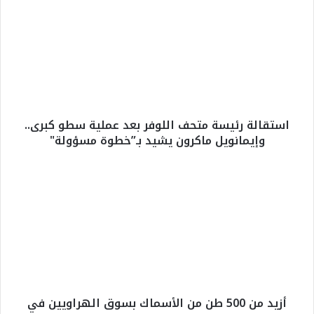
س
ت
ق
ا
ل
ة
ر
ئ
استقالة رئيسة متحف اللوفر بعد عملية سطو كبرى..
ي
وإيمانويل ماكرون يشيد بـ”خطوة مسؤولة"
س
ة
م
أ
ت
ز
ح
ي
ف
د
ا
م
ل
ن
ل
5
و
0
ف
0
أزيد من 500 طن من الأسماك بسوق الهراويين في
ر
ط