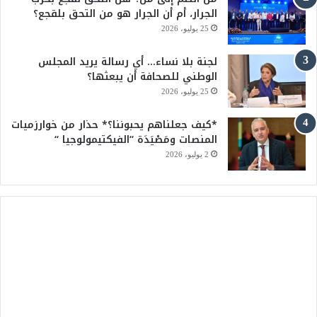
b
الجرار، أم أن الجرار هو من التحق بلقجع؟
e
25 يوليو، 2026
لجنة بلا نساء… أي رسالة يريد المجلس
الوطني للصحافة أن يبعثها؟
25 يوليو، 2026
*كيف جعلناهم يحبوننا؟* حذار من خوارزميات
المنصات ومَصْيَدَة “الفيكتيمولوجيا “
2 يوليو، 2026