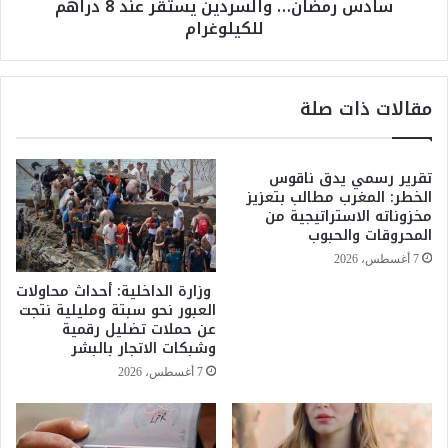
سادس رمضان… والسردين يستقر عند 8 دراهم
ب
ن
للكيلوغرام
ع
م
د
ن
ع
ا
م
ل
مقالات ذات صلة
ل
أ
ي
س
ة
م
س
ا
تقرير رسمي يدق ناقوس
ط
الخطر: المغرب مطالب بتعزيز
ك
مخزوناته الاستراتيجية من
و
ب
المحروقات والحبوب
ك
س
ب
و
7 أغسطس، 2026
ر
ق
وزارة الداخلية: أحداث محاولات
ى
ا
العبور نحو سبتة ومليلية نتجت
.
ل
عن حملات تضليل رقمية
.
ه
وشبكات الاتجار بالبشر
و
ر
7 أغسطس، 2026
إ
ا
ي
و
م
ي
ا
ي