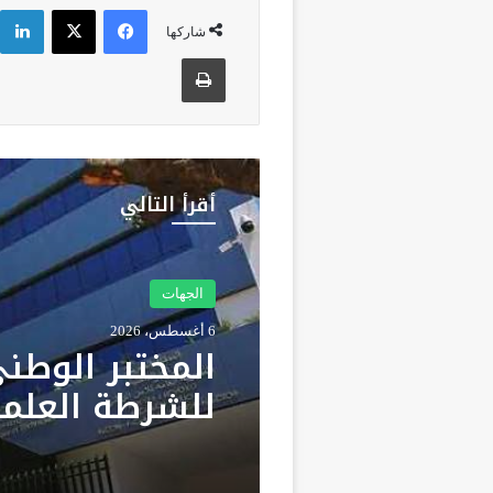
فيسبوك
‫X
شاركها
طباعة
أقرأ التالي
الجهات
5 أغسطس، 2026
الأرصاد الجوية
درجة وزخات رع
بعدد من مناط