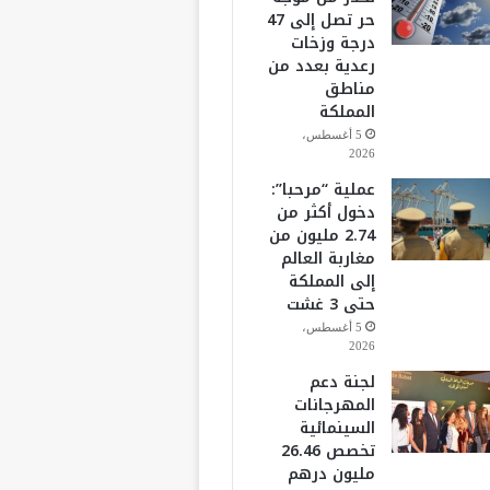
حر تصل إلى 47
درجة وزخات
رعدية بعدد من
مناطق
المملكة
5 أغسطس،
2026
عملية “مرحبا”:
دخول أكثر من
2.74 مليون من
مغاربة العالم
إلى المملكة
حتى 3 غشت
5 أغسطس،
2026
لجنة دعم
المهرجانات
السينمائية
تخصص 26.46
مليون درهم