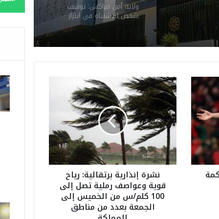
ولاية أمن مراكش: توقيف
شخص للاشتباه في ابتزاز
سائحين وممارسة الإرشاد
السياحي دون ترخيص
ن
ش
ر
ة
إ
ن
ذ
ا
ر
كمة
نشرة إنذارية برتقالية: رياح
ي
قوية وعواصف رملية تصل إلى
ة
100 كلم/س من الخميس إلى
ب
الجمعة بعدد من مناطق
ر
المملكة
ت