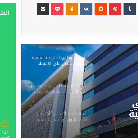
لينكدإن
‏Tumblr
بينتيريست
‏Reddit
‏VKontakte
Odnoklassniki
‫Pocket
مشاركة عبر البريد
الط
المختبر الوطني للشرطة العلمية
والتقنية يحصل على الاعتماد
الدولي ISO/CEI 17025 في
جميع تخصصاته
الأرصاد الجوية تحذر من موجة حر
تصل إلى 47 درجة وزخات رعدية
بعدد من مناطق المملكة
 تحذر من
موجة حر تصل إلى 47
عملية “مرحبا”: دخول أكثر من
2.74 مليون من مغاربة العالم
دية
إلى المملكة حتى 3 غشت
ق
27
℃
الخميس