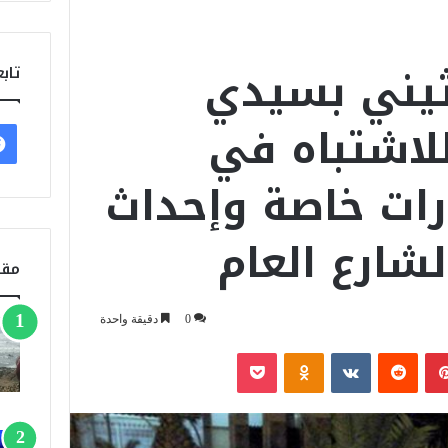
ثيني بسيدي
تابع
لاشتباه في
رات خاصة وإحداث
شارع العام
مقا
0
دقيقة واحدة
بينتيريست
‏Reddit
‏VKontakte
Odnoklassniki
‫Pocket