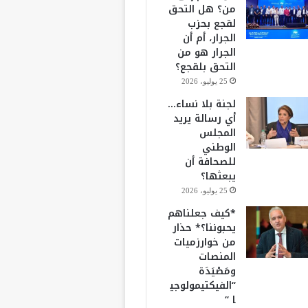
من؟ هل التحق
لقجع بحزب
الجرار، أم أن
الجرار هو من
التحق بلقجع؟
25 يوليو، 2026
لجنة بلا نساء…
أي رسالة يريد
المجلس
الوطني
للصحافة أن
يبعثها؟
25 يوليو، 2026
*كيف جعلناهم
يحبوننا؟* حذار
من خوارزميات
المنصات
ومَصْيَدَة
“الفيكتيمولوجي
ا “