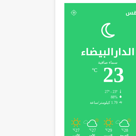
قس
الدارالبيضاء
سماء صافية
23
℃
27º - 23º
88%
1.79 كيلومتر/ساعة
27
27
29
28
℃
℃
℃
℃
الجمعة
السبت
الأحد
الأثنين