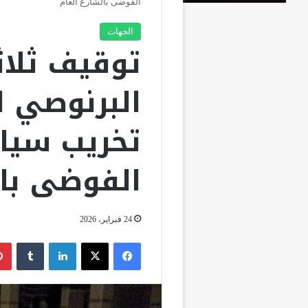
الفوضى بالشارع العام
الجهات
توقيف ثلا
البرنوصي ل
تخريب سيا
الفوضى بال
24 فبراير، 2026
فيسبوك
‫X
لينكدإن
‏Tumblr