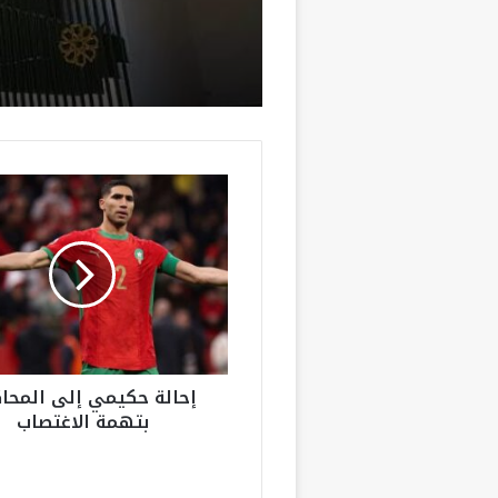
المملكة
إ
ح
ا
ل
ة
ح
ك
ي
م
إحالة حكيمي إلى المحا
ي
بتهمة الاغتصاب
إ
ل
ى
ا