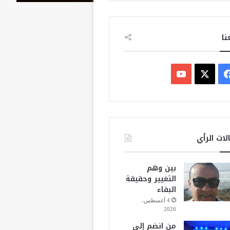
نا
ف
ي
X
Y
س
o
ب
u
لات الرأي
و
T
بين وهم
ك
u
التغيير وحقيقة
البقاء
b
4 أغسطس،
2026
e
من انضم إلى