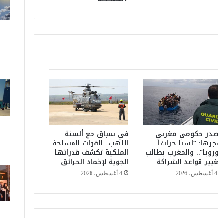
ق
ا
ل
ي
ة
:
ر
ي
ا
ح
ق
و
ي
در حكومي مغربي
في سباق مع ألسنة
ة
جرها: “لسنا حراسًا
اللهب.. القوات المسلحة
وروبا”.. والمغرب يطالب
الملكية تكشف قدراتها
و
غيير قواعد الشراكة
الجوية لإخماد الحرائق
ع
و
4 أغسطس، 2026
4 أغسطس، 2026
ا
ص
ف
ر