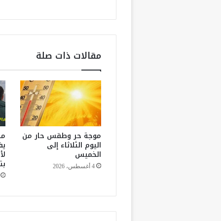
ل
م
ح
ا
ك
مقالات ذات صلة
م
ة
ب
ت
ه
م
ة
ا
موجة حر وطقس حار من
مص
ل
اليوم الثلاثاء إلى
يف
الخميس
لأ
ا
بت
غ
4 أغسطس، 2026
ت
ص
ا
ب