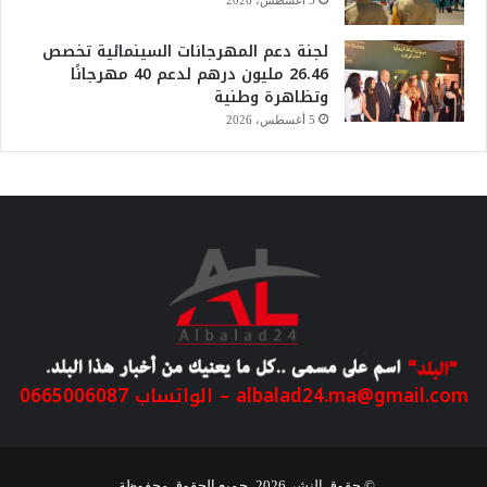
لجنة دعم المهرجانات السينمائية تخصص
26.46 مليون درهم لدعم 40 مهرجانًا
وتظاهرة وطنية
5 أغسطس، 2026
albalad24.ma@gmail.com
– الواتساب 0665006087
© حقوق النشر 2026، جميع الحقوق محفوظة