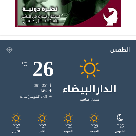
الطقس
26
℃
الدارالبيضاء
26º - 25º
74%
2.68 كيلومتر/ساعة
سماء صافية
27
27
29
29
25
℃
℃
℃
℃
℃
الخميس
الجمعة
السبت
الأحد
الأثنين