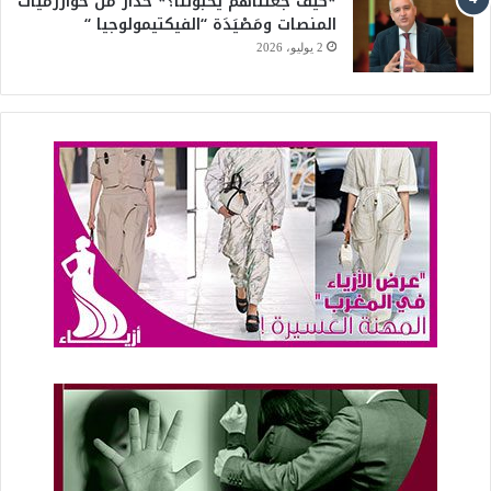
*كيف جعلناهم يحبوننا؟* حذار من خوارزميات
المنصات ومَصْيَدَة “الفيكتيمولوجيا “
2 يوليو، 2026