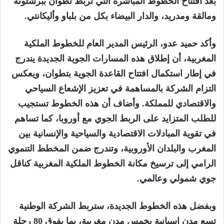
بعد افتتاح الخطوط المباشرة التي تربط تطوان ببرشلونة
ومالقة ومدريد، والدار البيضاء بكل من بلباو وأليكانتي.
وأكد
حميد عدو
، الرئيس المدير العام للخطوط الملكية
المغربية، أن إطلاق هذه المسارات الجوية الجديدة يندرج
في إطار استكمال افتتاح القاعدة الجوية بتطوان، ويعكس
التزام الشركة بالمساهمة في
تعزيز الإشعاع السياحي
والاقتصادي للمملكة
. وأضاف أن هذه الخطوط تستجيب
للطلب المتزايد على الربط الجوي مع أوروبا، كما تساهم
في تقوية المبادلات الاقتصادية والسياحية والإنسانية بين
المغرب والبلدان الأوروبية، وتندرج ضمن المخطط التنموي
الرامي إلى ترسيخ مكانة الخطوط الملكية المغربية كناقل
جوي شمولي وعالمي.
وبفضل هذه الخطوط الجديدة، ستربط الشركة الوطنية
تسع مدن إسبانية
بخمس مدن مغربية، بما يفوق
80 رحلة