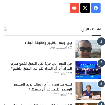
ف
ي
X
Y
س
o
مقالات الرأي
ب
u
بين وهم التغيير وحقيقة البقاء
و
T
4 أغسطس، 2026
ك
u
من انضم إلى من؟ هل التحق لقجع بحزب
b
الجرار، أم أن الجرار هو من التحق بلقجع؟
e
25 يوليو، 2026
لجنة بلا نساء… أي رسالة يريد المجلس
الوطني للصحافة أن يبعثها؟
25 يوليو، 2026