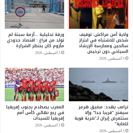
و
ل
ف
ر
ا
ؤ
ب
ي
ن
ة
ولاية أمن مراكش: توقيف
ورقة تحليلية …أزمة سبتة لم
ك
ا
شخص للاشتباه في ابتزاز
تولد من فراغ : اقتصاد حدودي
"
ل
سائحين وممارسة الإرشاد
مأزوم كان ينتظر الشرارة
و
م
السياحي دون ترخيص
5 أغسطس، 2026
'
ل
5 أغسطس، 2026
'
ك
B
ي
M
ة
C
ف
E
ي
C
ت
a
ك
p
ترامب يهدد: مضيق هرمز
المغرب يصطدم بجنوب إفريقيا
ر
سيفتح “قريبا جدا” وإلا
في ربع نهائي كأس أمم
i
ي
ستتعرض إيران لـ”ضربة قوية
إفريقيا للسيدات
t
س
للغاية”
a
ا
5 أغسطس، 2026
l
ل
5 أغسطس، 2026