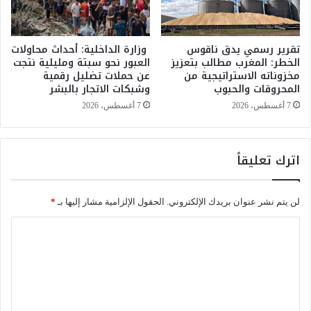
ا
ل
ص
ا
ا
ل
ل
تقرير رسمي يدق ناقوس
وزارة الداخلية: أحداث محاولات
ق
الخطر: المغرب مطالب بتعزيز
العبور نحو سبتة ومليلية نتجت
م
مخزوناته الاستراتيجية من
عن حملات تضليل رقمية
س
ق
المحروقات والحبوب
وشبكات الاتجار بالبشر
ر
د
ي
م
7 أغسطس، 2026
7 أغسطس، 2026
ل
ي
ل
ن
ح
أ
اترك تعليقاً
ل
م
ا
ا
ل
م
لن يتم نشر عنوان بريدك الإلكتروني.
الحقول الإلزامية مشار إليها بـ
*
س
ا
ي
ل
ا
ا
ن
س
ل
ي
ي
ا
ت
ف
ب
ع
ي
ة
ا
ا
ل