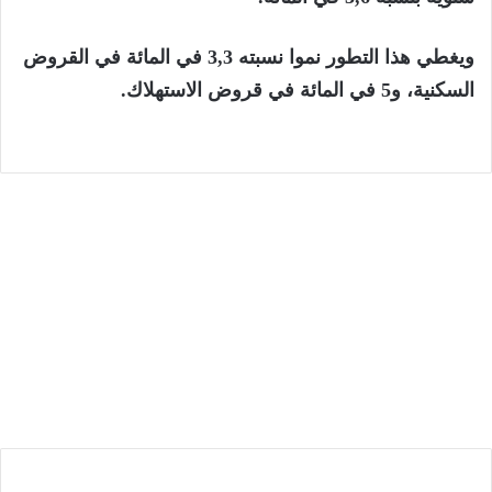
ويغطي هذا التطور نموا نسبته 3,3 في المائة في القروض
السكنية، و5 في المائة في قروض الاستهلاك.
الرئيسية
9 أغسطس، 2026
لبؤات الأطلس إلى نصف نهائي كأس إفريقيا
والتأهل رسمياً إلى مونديال البرازيل 2027
م