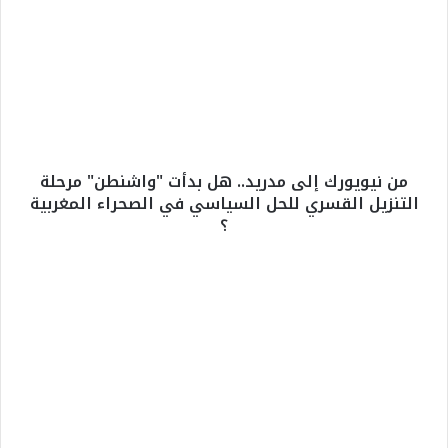
ن
ن
ي
و
ي
و
ر
ك
من نيويورك إلى مدريد.. هل بدأت "واشنطن" مرحلة
إ
التنزيل القسري للحل السياسي في الصحراء المغربية
ل
؟
ى
م
د
د
ر
و
ي
ر
د
ي
.
ة
.
ج
ه
د
ل
ي
ب
د