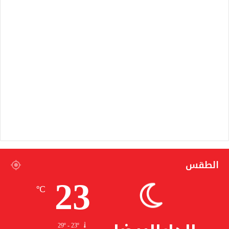
الطقس
23
℃
29º - 23º