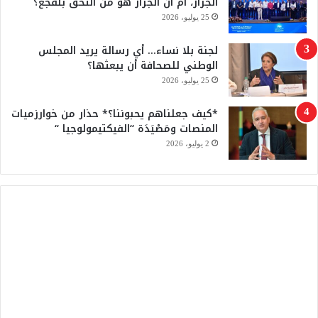
الجرار، أم أن الجرار هو من التحق بلقجع؟
e
25 يوليو، 2026
لجنة بلا نساء… أي رسالة يريد المجلس
الوطني للصحافة أن يبعثها؟
25 يوليو، 2026
*كيف جعلناهم يحبوننا؟* حذار من خوارزميات
المنصات ومَصْيَدَة “الفيكتيمولوجيا “
2 يوليو، 2026