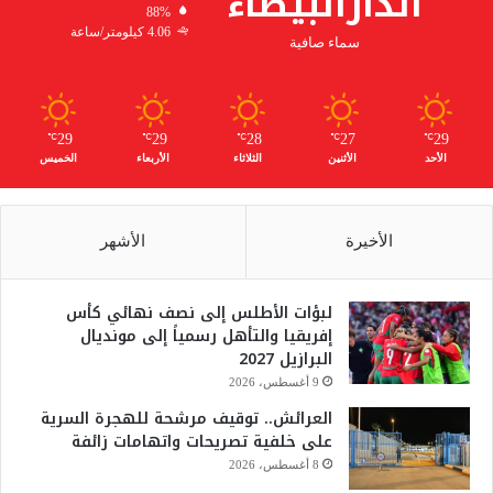
الدارالبيضاء
88%
4.06 كيلومتر/ساعة
سماء صافية
29
29
28
27
29
℃
℃
℃
℃
℃
الأحد
الأثنين
الثلاثاء
الأربعاء
الخميس
الأخيرة
الأشهر
لبؤات الأطلس إلى نصف نهائي كأس
إفريقيا والتأهل رسمياً إلى مونديال
البرازيل 2027
9 أغسطس، 2026
العرائش.. توقيف مرشحة للهجرة السرية
على خلفية تصريحات واتهامات زائفة
8 أغسطس، 2026