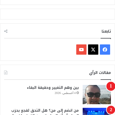
تابعنا
ف
ي
X
Y
س
o
مقالات الرأي
ب
u
بين وهم التغيير وحقيقة البقاء
و
T
4 أغسطس، 2026
ك
u
من انضم إلى من؟ هل التحق لقجع بحزب
b