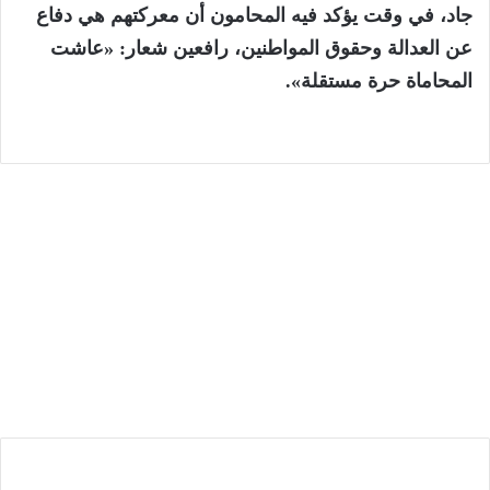
جاد، في وقت يؤكد فيه المحامون أن معركتهم هي دفاع
عن العدالة وحقوق المواطنين، رافعين شعار: «عاشت
المحاماة حرة مستقلة».
الإقتصاد
7 أغسطس، 2026
تقرير رسمي يدق ناقوس الخطر: المغرب
مطالب بتعزيز مخزوناته الاستراتيجية من
المحروقات والحبوب
ا