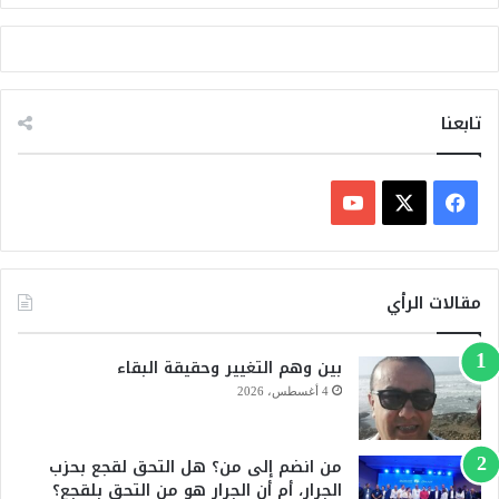
تابعنا
ف
ي
X
Y
س
o
مقالات الرأي
ب
u
بين وهم التغيير وحقيقة البقاء
و
T
4 أغسطس، 2026
ك
u
من انضم إلى من؟ هل التحق لقجع بحزب
b
الجرار، أم أن الجرار هو من التحق بلقجع؟