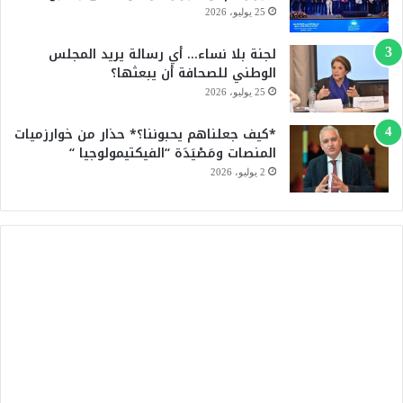
e
25 يوليو، 2026
لجنة بلا نساء… أي رسالة يريد المجلس
الوطني للصحافة أن يبعثها؟
25 يوليو، 2026
*كيف جعلناهم يحبوننا؟* حذار من خوارزميات
المنصات ومَصْيَدَة “الفيكتيمولوجيا “
2 يوليو، 2026