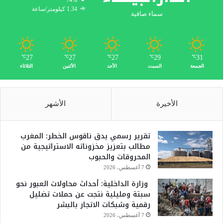
74%
1.34 كيلومتر/ساعة
سماء صافية
27
27
27
29
31
℃
℃
℃
℃
℃
الجمعة
السبت
الأحد
الأثنين
الثلاثاء
الأخيرة
الأشهر
تقرير رسمي يدق ناقوس الخطر: المغرب
مطالب بتعزيز مخزوناته الاستراتيجية من
المحروقات والحبوب
7 أغسطس، 2026
وزارة الداخلية: أحداث محاولات العبور نحو
سبتة ومليلية نتجت عن حملات تضليل
رقمية وشبكات الاتجار بالبشر
7 أغسطس، 2026