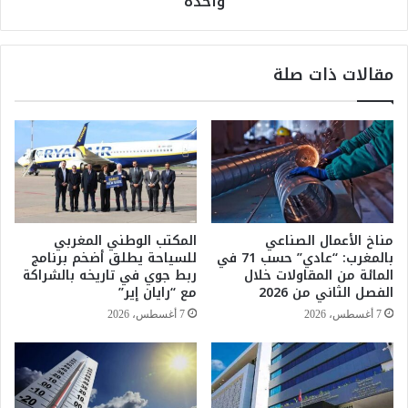
واحدة
ا
ر
ل
ب
ك
ي
مقالات ذات صلة
ا
س
ل
ت
ب
ق
و
ط
ل
ب
ي
5
ة
4
ي
أ
و
ل
مناخ الأعمال الصناعي
المكتب الوطني المغربي
ا
ف
بالمغرب: “عادي” حسب 71 في
للسياحة يطلق أضخم برنامج
ص
ب
المائة من المقاولات خلال
ربط جوي في تاريخه بالشراكة
ل
ر
الفصل الثاني من 2026
مع “رايان إير”
ص
ا
7 أغسطس، 2026
7 أغسطس، 2026
ب
ز
ا
ي
ح
ل
ا
ي
ل
ف