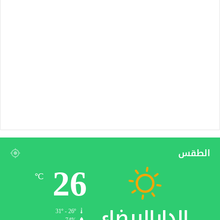
الطقس
26
℃
الدارالبيضاء
31º - 26º