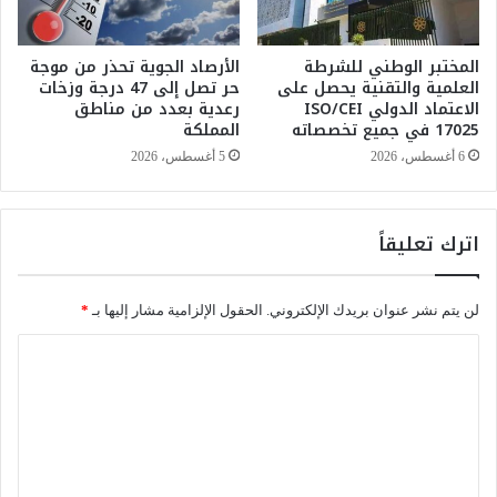
ي
ي
و
س
م
المختبر الوطني للشرطة
الأرصاد الجوية تحذر من موجة
ن
العلمية والتقنية يحصل على
حر تصل إلى 47 درجة وزخات
ا
ة
الاعتماد الدولي ISO/CEI
رعدية بعدد من مناطق
ل
و
17025 في جميع تخصصاته
المملكة
س
ا
ب
ح
6 أغسطس، 2026
5 أغسطس، 2026
ت
د
م
ة
ن
اترك تعليقاً
ا
ق
ش
لن يتم نشر عنوان بريدك الإلكتروني.
الحقول الإلزامية مشار إليها بـ
*
ة
أ
ا
ح
ل
د
ث
ت
ت
ع
ق
ن
ل