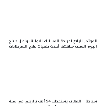
ل
م
ؤ
ت
م
ر
ا
ل
المؤتمر الرابع لجراحة المسالك البولية يواصل صباح
ر
اليوم السبت مناقشة أحدث تقنيات علاج السرطانات
ا
ب
ع
س
ل
ي
ج
ا
ر
ح
ا
ة
ح
.
ة
.
ا
ا
ل
ل
سياحة .. المغرب يستقطب 54 ألف برازيلي في سنة
م
م
س
غ