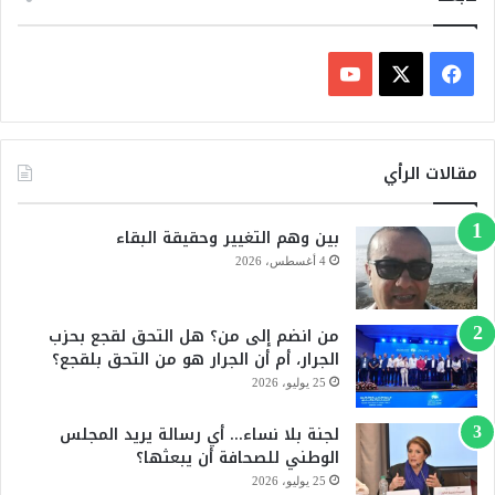
ف
ي
X
Y
س
o
مقالات الرأي
ب
u
بين وهم التغيير وحقيقة البقاء
و
T
4 أغسطس، 2026
ك
u
من انضم إلى من؟ هل التحق لقجع بحزب
b
الجرار، أم أن الجرار هو من التحق بلقجع؟
e
25 يوليو، 2026
لجنة بلا نساء… أي رسالة يريد المجلس
الوطني للصحافة أن يبعثها؟
25 يوليو، 2026