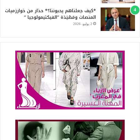
*كيف جعلناهم يحبوننا؟* حذار من خوارزميات
المنصات ومَصْيَدَة “الفيكتيمولوجيا “
2 يوليو، 2026