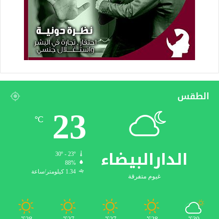
الطقس
23
℃
الدارالبيضاء
30º - 23º
88%
1.34 كيلومتر/ساعة
غيوم متفرقة
℃
℃
℃
℃
℃