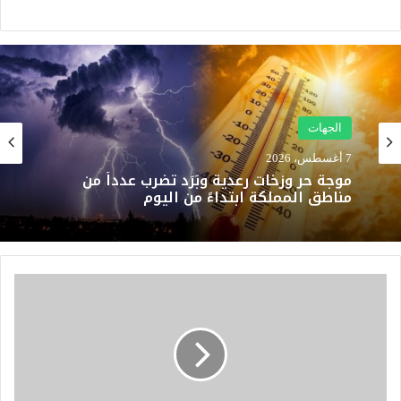
الجهات
7 أغسطس، 2026
موجة حر وزخات رعدية وبَرَد تضرب عدداً من
مناطق المملكة ابتداءً من اليوم
أ
م
ط
ا
ر
ر
ع