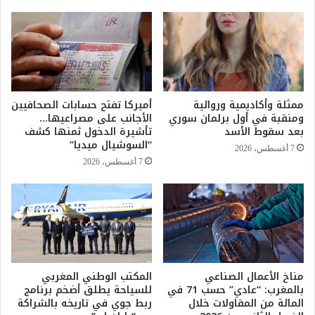
د
ي
م
ة
ن
ت
م
ث
ن
ي
ا
ر
ط
غ
ممثلة وأكاديمية وروائية
أميركا تفتح حسابات الصحافيين
ق
ض
ومنقبة في أول برلمان سوري
الأجانب على مصراعيها…
ا
ب
بعد سقوط الأسد
تأشيرة الدخول ثمنها كشف
ل
اً
“السوشيال ميديا”
7 أغسطس، 2026
م
ب
7 أغسطس، 2026
م
ا
ل
ل
ك
د
ة
ا
م
ر
ن
ا
ا
ل
ل
مناخ الأعمال الصناعي
المكتب الوطني المغربي
ب
بالمغرب: “عادي” حسب 71 في
للسياحة يطلق أضخم برنامج
ج
ي
المائة من المقاولات خلال
ربط جوي في تاريخه بالشراكة
م
ض