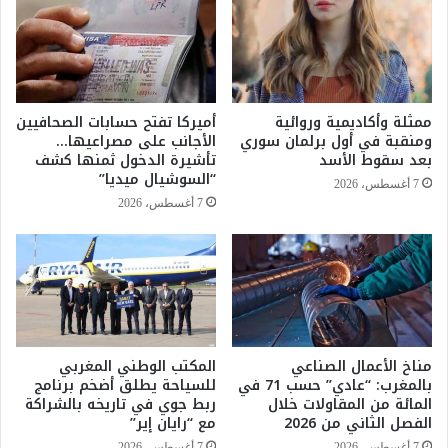
ل
ش
ا
ف
ش
ا
ت
ء
ب
:
ا
س
ممثلة وأكاديمية وروائية
أميركا تفتح حسابات الصحافيين
ه
و
ومنقبة في أول برلمان سوري
الأجانب على مصراعيها…
ف
ط
بعد سقوط الأسد
تأشيرة الدخول ثمنها كشف
ي
ي
“السوشيال ميديا”
7 أغسطس، 2026
ا
م
7 أغسطس، 2026
ل
ا
ا
و
ح
ن
ت
آ
ي
ل
ا
ي
ل
ت
ع
مناخ الأعمال الصناعي
المكتب الوطني المغربي
ل
بالمغرب: “عادي” حسب 71 في
للسياحة يطلق أضخم برنامج
ل
ت
المائة من المقاولات خلال
ربط جوي في تاريخه بالشراكة
ى
ق
الفصل الثاني من 2026
مع “رايان إير”
أ
ي
ن
ا
7 أغسطس، 2026
7 أغسطس، 2026