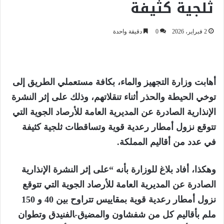
ثلجية كثيفة
2 فبراير، 2026
0
دقيقة واحدة
أهابت وزارة التجهيز والماء، بكافة مستعملي الطريق إلى
توخي الحيطة والحذر أثناء تنقلاتهم، وذلك على إثر النشرة
الإنذارية الصادرة عن المديرية العامة للأرصاد الجوية التي
تتوقع نزول أمطار رعدية قوية وتساقطات ثلجية كثيفة
في عدد من أقاليم المملكة.
وهكذا، أفاد بلاغ للوزارة بأنه “على إثر النشرة الإنذارية
الصادرة عن المديرية العامة للأرصاد الجوية التي تتوقع
نزول أمطار رعدية قوية بمقاييس تتراوح بين 40 و 150
ملم بأقاليم كل من ﺷﻔﺸﺎﻭﻥ وﺍﻟﻤﻀﻴق-ﺎﻟﻔﻨﻴﺪﻕ وﺗﻄﻮﺍﻥ