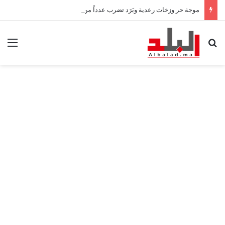
موجة حر وزخات رعدية وبَرَد تضرب عدداً من مناطق المملكة ابتداءً من اليوم
بحث عن
الق