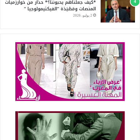
*كيف جعلناهم يحبوننا؟* حذار من خوارزميات
المنصات ومَصْيَدَة “الفيكتيمولوجيا “
2 يوليو، 2026