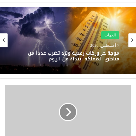
الجهات
7 أغسطس، 2026
موجة حر وزخات رعدية وبَرَد تضرب عدداً من
مناطق المملكة ابتداءً من اليوم
ا
ل
د
ا
ر
ا
ل
ب