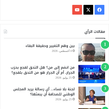
ف
ي
X
Y
س
o
مقالات الرأي
ب
u
بين وهم التغيير وحقيقة البقاء
و
T
4 أغسطس، 2026
ك
u
من انضم إلى من؟ هل التحق لقجع بحزب
b
الجرار، أم أن الجرار هو من التحق بلقجع؟
e
25 يوليو، 2026
لجنة بلا نساء… أي رسالة يريد المجلس
الوطني للصحافة أن يبعثها؟
25 يوليو، 2026