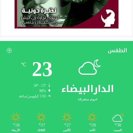
الطقس
23
℃
الدارالبيضاء
30º - 23º
88%
2.03 كيلومتر/ساعة
غيوم متفرقة
28
27
27
28
30
℃
℃
℃
℃
℃
السبت
الأحد
الأثنين
الثلاثاء
الأربعاء