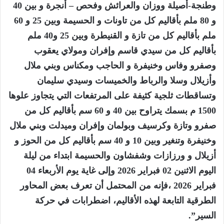
وطنجة-ﺃﺻﻴﻠﺔ وﻭﺯﺍﻥ وﺍﻟﻌﺮﺍﺋﺶ ﻭﻓﺤﺺ – ﺃﻧﺠﺮﺓ و بين 40
و 80 ملم بأقاليم كل من ﺗﺎﻭﻧﺎﺕ ﻭ ﺍﻟﺤﺴﻴﻤﺔ وبين 25 و 60
ملم بأقاليم كل من ﺗﺎﺯﺓ ﻭ ﺍﻟﻘﻨﻴﻄﺮﺓ وبين 25 و40 ملم
بأقاليم كل من ﺳﻴﺪﻱ ﻗﺎﺳﻢ وﺇﻓﺮﺍﻥ وﻣﻮﻻﻱ ﻳﻌﻘﻮﺏ
وﺻﻔﺮﻭ وﻓﺎﺱ وﺧﻨﻴﻔﺮﺓ و ﺍﻟﺤﺎﺟﺐ وﻣﻜﻨﺎﺱ وﺑﻨﻲ ﻣﻼﻝ
وﺃﺯﻳﻼﻝ وﺳﻼ وﺍﻟﺮﺑﺎﻁ وﺍﻟﺨﻤﻴﺴﺎﺕ ﻭﺳﻴﺪﻱ ﺳﻠﻴﻤﺎﻥ
وتساﻗﻄﺎﺕ ثلجية كثيفة على المرتفعات التي يتجاوز علوها
1500 م بسمك يتراوح بين 40 و 60 سم بأقاليم كل من
ﺻﻔﺮﻭ وﺗﺎﺯﺓ وﻛﺮﺳﻴﻒ وﺑﻮﻟﻤﺎﻥ وﺇﻓﺮﺍﻥ وﻣﻴﺪﻟﺖ وﺑﻨﻲ ﻣﻼﻝ
وﺧﻨﻴﻔﺮﺓ وﺗﻨﻐﻴﺮ وبين 10 و 40 سم بأقاليم كل من ﺍﻟﺤﻮﺯ و
ﺃﺯﻳﻼﻝ و ﻭﺭﺯﺍﺯﺍﺕ وﺷﻔﺸﺎﻭﻥ ﻭﺍﻟﺤﺴﻴﻤﺔ ابتداء من ليلة
اليوم الاثنين 02 فبراير 2026 وﺇلى غاية يوم الأربعاء 04
فبراير 2026 ،فإنه من المحتمل أن تعرف بعض المحاور
الطرقية التابعة لهذه الأقاليم، اضطرابات في حركة
السير”.