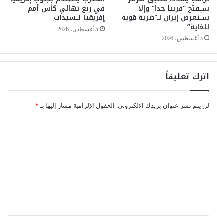
سيفتح “قريبا جدا” وإلا
في ربع نهائي كأس أمم
م
م
ستتعرض إيران لـ”ضربة قوية
إفريقيا للسيدات
ة
ة
للغاية”
ح
.
5 أغسطس، 2026
ف
.
5 أغسطس، 2026
ل
ت
ا
ق
ل
د
اترك تعليقاً
ا
ي
ف
م
ت
ط
لن يتم نشر عنوان بريدك الإلكتروني.
الحقول الإلزامية مشار إليها بـ
*
ت
ل
ا
ب
ا
ح
ا
ل
ا
ت
ل
ا
ت
ر
ل
ع
س
ت
م
س
ل
ي
ج
ي
ي
ق
ل