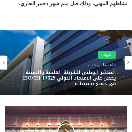
نشاطهم المهني، وذلك قبل متم شهر دجنبر الجاري.
الجهات
الجهات
5 أغسطس، 2026
الأرصاد الجوية تحذر من موجة حر تصل إلى 47
6 أغسطس، 2026
درجة وزخات رعدية بعدد من مناطق المملكة
ك
المختبر الوطني للشرطة العلمية والتقنية
أ
يحصل على الاعتماد الدولي ISO/CEI 17025
س
في جميع تخصصاته
ا