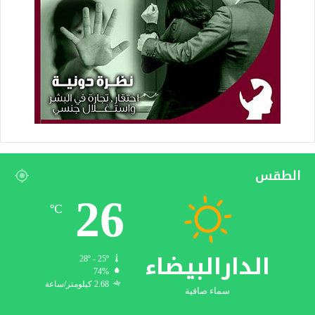
الطقس
26
℃
الدارالبيضاء
28º - 25º
74%
2.68 كيلومتر/ساعة
سماء صافية