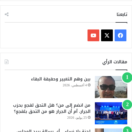
2
5
تابعنا
ف
ي
X
Y
س
o
مقالات الرأي
ب
u
بين وهم التغيير وحقيقة البقاء
و
T
4 أغسطس، 2026
ك
u
من انضم إلى من؟ هل التحق لقجع بحزب
b
الجرار، أم أن الجرار هو من التحق بلقجع؟
e
25 يوليو، 2026
لجنة بلا نساء… أي رسالة يريد المجلس