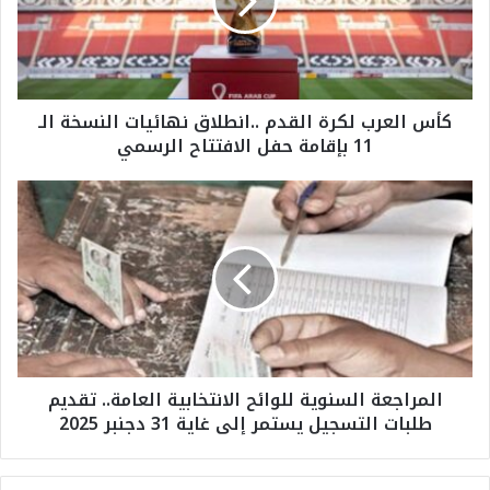
ل
ع
ر
ب
ل
كأس العرب لكرة القدم ..انطلاق نهائيات النسخة الـ
ك
11 بإقامة حفل الافتتاح الرسمي
ر
ة
ا
ا
ل
ل
ق
م
د
ر
م
ا
.
ج
.
ع
ا
ة
ن
ا
المراجعة السنوية للوائح الانتخابية العامة.. تقديم
ط
ل
طلبات التسجيل يستمر إلى غاية 31 دجنبر 2025
ل
س
ا
ن
ق
و
ن