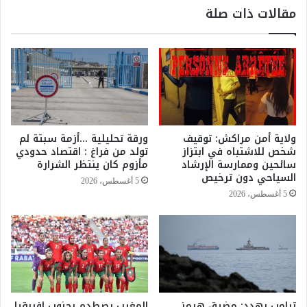
ي
مقالات ذات صلة
ه
ة
ا
ل
ئ
ل
ي
و
ا
ا
ت
ئ
ا
ح
ل
ا
ن
ل
ولاية أمن مراكش: توقيف
ورقة تحليلية …أزمة سبتة لم
س
ا
شخص للاشتباه في ابتزاز
تولد من فراغ : اقتصاد حدودي
خ
ن
سائحين وممارسة الإرشاد
مأزوم كان ينتظر الشرارة
ة
ت
السياحي دون ترخيص
5 أغسطس، 2026
ا
خ
5 أغسطس، 2026
ل
ا
ـ
ب
1
ي
1
ة
ب
ا
إ
ل
ق
ع
ا
ترامب يهدد: مضيق هرمز
المغرب يصطدم بجنوب إفريقيا
ا