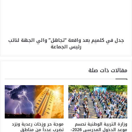
ك
ف
ا
ي
ل
ك
ي
ل
د
م
و
ي
جدل في كلميم بعد واقعة “تجاهل” والي الجهة لنائب
ن
م
رئيس الجماعة
ي
ب
ا
ع
ا
د
ل
و
مقالات ذات صلة
ج
ا
د
ق
ي
ع
د
ة
ة
“
1
ت
6
ج
-
ا
0
ه
وزارة التربية الوطنية تحسم
موجة حر وزخات رعدية وبَرَد
ف
ل
موعد الدخول المدرسي 2026-
تضرب عدداً من مناطق