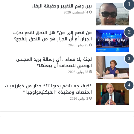
بين وهم التغيير وحقيقة البقاء
و
T
4 أغسطس، 2026
ك
u
من انضم إلى من؟ هل التحق لقجع بحزب
b
الجرار، أم أن الجرار هو من التحق بلقجع؟
e
25 يوليو، 2026
لجنة بلا نساء… أي رسالة يريد المجلس
الوطني للصحافة أن يبعثها؟
25 يوليو، 2026
*كيف جعلناهم يحبوننا؟* حذار من خوارزميات
المنصات ومَصْيَدَة “الفيكتيمولوجيا “
2 يوليو، 2026