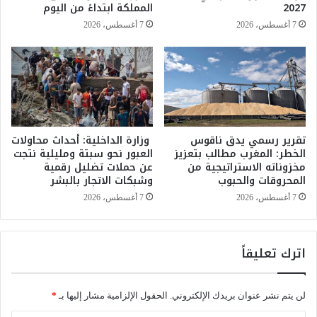
ي
”
2027
المملكة ابتداءً من اليوم
ك
و
7 أغسطس، 2026
7 أغسطس، 2026
أ
ا
س
ل
ا
ي
ل
ا
ع
ل
ا
ج
ل
ه
م
ة
تقرير رسمي يدق ناقوس
وزارة الداخلية: أحداث محاولات
ت
الخطر: المغرب مطالب بتعزيز
العبور نحو سبتة ومليلية نتجت
ل
مخزوناته الاستراتيجية من
عن حملات تضليل رقمية
ح
ن
المحروقات والحبوب
وشبكات الاتجار بالبشر
ت
ا
1
ئ
7 أغسطس، 2026
7 أغسطس، 2026
7
ب
س
ر
ن
ئ
اترك تعليقاً
ة
ي
س
ا
لن يتم نشر عنوان بريدك الإلكتروني.
الحقول الإلزامية مشار إليها بـ
*
ل
ج