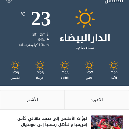
الطقس
23
℃
الدارالبيضاء
29º - 23º
94%
1.34 كيلومتر/ساعة
سماء صافية
29
28
28
27
29
℃
℃
℃
℃
℃
الأحد
الأثنين
الثلاثاء
الأربعاء
الخميس
الأخيرة
الأشهر
لبؤات الأطلس إلى نصف نهائي كأس
إفريقيا والتأهل رسمياً إلى مونديال