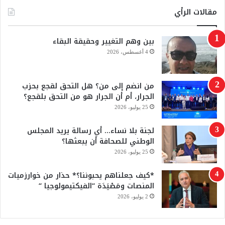
س
o
مقالات الرأي
ب
u
بين وهم التغيير وحقيقة البقاء
و
T
4 أغسطس، 2026
ك
u
من انضم إلى من؟ هل التحق لقجع بحزب
b
الجرار، أم أن الجرار هو من التحق بلقجع؟
e
25 يوليو، 2026
لجنة بلا نساء… أي رسالة يريد المجلس
الوطني للصحافة أن يبعثها؟
25 يوليو، 2026
*كيف جعلناهم يحبوننا؟* حذار من خوارزميات
المنصات ومَصْيَدَة “الفيكتيمولوجيا “
2 يوليو، 2026