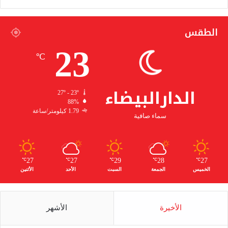
الطقس
23
℃
الدارالبيضاء
27º - 23º
88%
1.79 كيلومتر/ساعة
سماء صافية
27
27
29
28
27
℃
℃
℃
℃
℃
الخميس
الجمعة
السبت
الأحد
الأثنين
الأخيرة
الأشهر