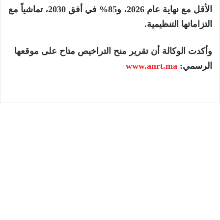
الأقل مع نهاية عام 2026، و85% في أفق 2030، تماشياً مع
التزاماتها التنظيمية.
وأكدت الوكالة أن تقرير منح التراخيص متاح على موقعها
الرسمي:
www.anrt.ma
الجهات
6 أغسطس، 2026
المختبر الوطني للشرطة العلمية والتقنية
يحصل على الاعتماد الدولي ISO/CEI 17025
في جميع تخصصاته