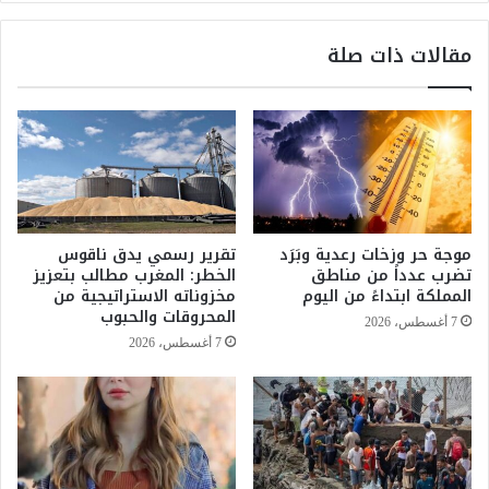
ت
ل
ك
م
مقالات ذات صلة
ر
ا
م
ق
أ
ص
س
ي
ر
ر
ش
ا
ه
ت
د
ت
ا
ن
موجة حر وزخات رعدية وبَرَد
تقرير رسمي يدق ناقوس
ء
ا
تضرب عدداً من مناطق
الخطر: المغرب مطالب بتعزيز
ا
ف
المملكة ابتداءً من اليوم
مخزوناته الاستراتيجية من
ل
س
المحروقات والحبوب
7 أغسطس، 2026
و
ف
7 أغسطس، 2026
ا
ي
ج
ا
ب
ل
ب
م
ت
ه
ق
ر