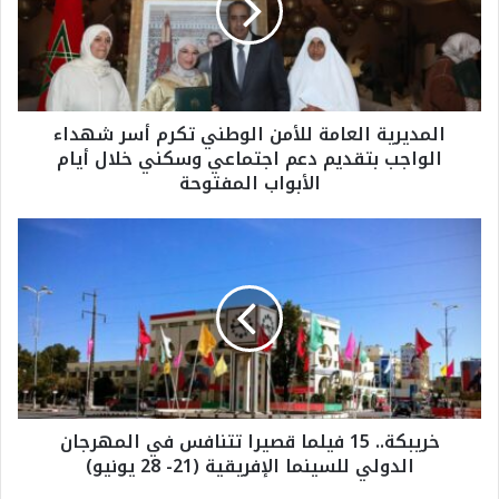
ي
ر
ي
ة
ا
المديرية العامة للأمن الوطني تكرم أسر شهداء
ل
الواجب بتقديم دعم اجتماعي وسكني خلال أيام
ع
الأبواب المفتوحة
ا
م
ة
خ
ل
ر
ل
ي
أ
ب
م
ك
ن
ة
ا
.
ل
.
و
1
خريبكة.. 15 فيلما قصيرا تتنافس في المهرجان
ط
5
الدولي للسينما الإفريقية (21- 28 يونيو)
ن
ف
ي
ي