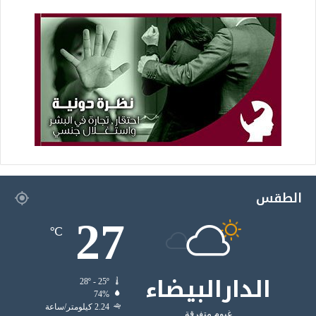
الطقس
27
℃
الدارالبيضاء
28º - 25º
74%
2.24 كيلومتر/ساعة
غيوم متفرقة