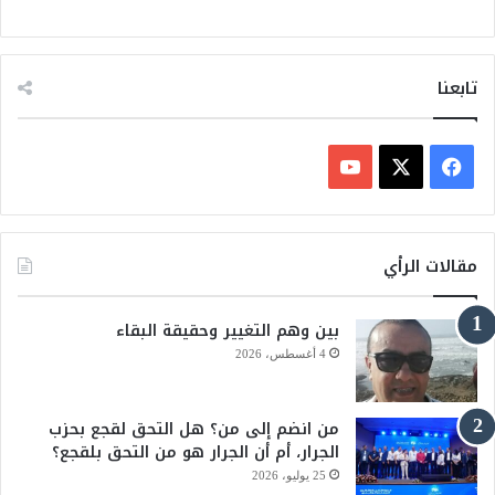
تابعنا
ف
ي
X
Y
س
o
مقالات الرأي
ب
u
بين وهم التغيير وحقيقة البقاء
و
T
4 أغسطس، 2026
ك
u
من انضم إلى من؟ هل التحق لقجع بحزب
b
الجرار، أم أن الجرار هو من التحق بلقجع؟
e
25 يوليو، 2026