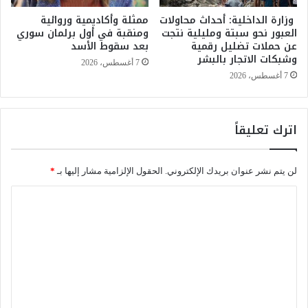
د
ج
ي
وزارة الداخلية: أحداث محاولات
ممثلة وأكاديمية وروائية
ا
العبور نحو سبتة ومليلية نتجت
ومنقبة في أول برلمان سوري
م
ن
عن حملات تضليل رقمية
بعد سقوط الأسد
د
ا
وشبكات الاتجار بالبشر
ع
ل
7 أغسطس، 2026
م
د
7 أغسطس، 2026
ا
و
ج
ل
ت
ي
اترك تعليقاً
م
ل
ا
ل
ع
س
لن يتم نشر عنوان بريدك الإلكتروني.
الحقول الإلزامية مشار إليها بـ
*
ي
ي
و
ن
ا
س
م
ل
ك
ا
ن
ا
ت
ي
ل
ع
خ
إ
ل
ف
ل
ا
ر
ي
ل
ي