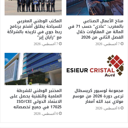
ي
ز
ا
ي
ق
د
مناخ الأعمال الصناعي
المكتب الوطني المغربي
ا
ا
بالمغرب: “عادي” حسب 71 في
للسياحة يطلق أضخم برنامج
ت
ن
المائة من المقاولات خلال
ربط جوي في تاريخه بالشراكة
و
ي
الفصل الثاني من 2026
مع “رايان إير”
ا
ك
7 أغسطس، 2026
7 أغسطس، 2026
ل
ش
د
ف
ل
ج
ا
ه
ل
و
ا
د
ت
ا
مجموعة لوسيور كريسطال
المختبر الوطني للشرطة
ل
ترعى دورة 2026 من موسم
العلمية والتقنية يحصل على
ح
مولاي عبد الله أمغار
الاعتماد الدولي ISO/CEI
ك
17025 في جميع تخصصاته
و
6 أغسطس، 2026
م
6 أغسطس، 2026
ة
ف