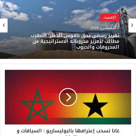
الرئيسية
7 أغسطس، 2026
وزارة الداخلية: أحداث محاولات العبور نحو
سبتة ومليلية نتجت عن حملات تضليل رقمية
وشبكات الاتجار بالبشر
غ
ا
ن
ا
ت
س
ح
ب
إ
غانا تسحب إعترافها بالبوليساريو : السياقات و
ع