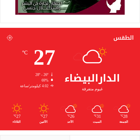
الطقس
27
℃
الدارالبيضاء
28º - 26º
69%
4.02 كيلومتر/ساعة
غيوم متفرقة
27
27
26
31
28
℃
℃
℃
℃
℃
الجمعة
السبت
الأحد
الأثنين
الثلاثاء