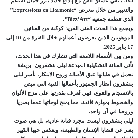
أنفا، يلتقي عشاق الفن مع إبداع جديد يبرز جمال التناغم
والتعبير من خلال معرض “Expressions en Harmonie”
الذي تنظمه جمعية “Bizz’Art”.
ويجمع هذا الحدث الفني الفريد كوكبة من الفنانين
الموهوبين الذين يعرضون أعمالهم خلال الفترة من 10 إلى
17 يناير 2025.
ومن بين الأسماء اللامعة التي تشارك في هذا الحدث،
تأتي الفنانة التشكيلية المبدعة ليلى بنشقرون، بريشة
تحمل في طياتها عبق الأصالة وروح الابتكار، تأسر ليلى
بنشقرون أنظار الجمهور بأعمالها الفنية التي تنبض
بالانسجام والتنوع، فهي تُعرف بقدرتها على مزج الألوان
والخطوط بمهارة فائقة، مما يمنح لوحاتها عمقا بصريا
وروحيا في آن واحد.
ليلى بنشقرون ليست مجرد فنانة عادية، بل هي صوت
يعبر عن قضايا الإنسان والطبيعة، ويعكس حبها الكبير