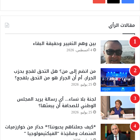
ي
X
Y
س
o
مقالات الرأي
ب
u
بين وهم التغيير وحقيقة البقاء
و
T
4 أغسطس، 2026
ك
u
من انضم إلى من؟ هل التحق لقجع بحزب
b
الجرار، أم أن الجرار هو من التحق بلقجع؟
e
25 يوليو، 2026
لجنة بلا نساء… أي رسالة يريد المجلس
الوطني للصحافة أن يبعثها؟
25 يوليو، 2026
*كيف جعلناهم يحبوننا؟* حذار من خوارزميات
المنصات ومَصْيَدَة “الفيكتيمولوجيا “