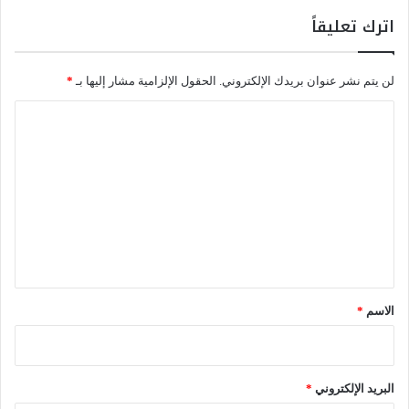
ي
اترك تعليقاً
إ
ص
ل
لن يتم نشر عنوان بريدك الإلكتروني.
الحقول الإلزامية مشار إليها بـ
*
ا
ح
ا
س
ل
ي
ا
ت
س
ع
ة
ا
ل
ل
ي
د
ق
و
ل
*
الاسم
*
ة
ف
ي
م
البريد الإلكتروني
*
ج