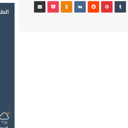
لينكدإن
‏Tumblr
بينتيريست
‏Reddit
‏VKontakte
Odnoklassniki
‫Pocket
مشاركة عبر البريد
الط
المختبر الوطني للشرطة العلمية
والتقنية يحصل على الاعتماد
الدولي ISO/CEI 17025 في
جميع تخصصاته
الأرصاد الجوية تحذر من موجة حر
تصل إلى 47 درجة وزخات رعدية
بعدد من مناطق المملكة
ي
ة
عملية “مرحبا”: دخول أكثر من
2.74 مليون من مغاربة العالم
 على
إلى المملكة حتى 3 غشت
ي
31
℃
الجمعة