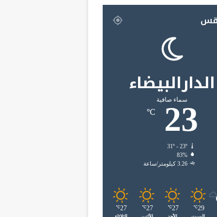
قس
الدارالبيضاء
سماء صافية
23
℃
31º - 23º
83%
3.26 كيلومتر/ساعة
27
27
27
29
℃
℃
℃
℃
السبت
الأحد
الأثنين
الثلاثاء