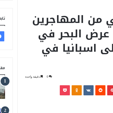
 من المهاجرين
تابع
عرض البحر في
ى اسبانيا في
مقا
0
دقيقة واحدة
بينتيريست
‏Reddit
‏VKontakte
Odnoklassniki
‫Pocket