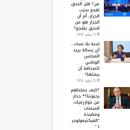
من؟ هل التحق
لقجع بحزب
الجرار، أم أن
الجرار هو من
التحق بلقجع؟
25 يوليو، 2026
لجنة بلا نساء…
أي رسالة يريد
المجلس
الوطني
للصحافة أن
يبعثها؟
25 يوليو، 2026
*كيف جعلناهم
يحبوننا؟* حذار
من خوارزميات
المنصات
ومَصْيَدَة
“الفيكتيمولوجي
ا “