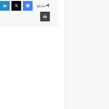
فيسبوك
‫X
شاركها
طباعة
أقرأ التالي
الجهات
6 أغسطس، 2026
المختبر الوطن
للشرطة العلمي
والتقنية يحصل
الاعتماد الدول