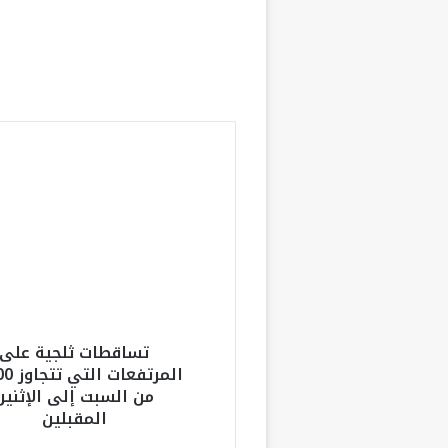
جميع تخصصاته
ت
س
ا
ق
ط
ا
ت
ث
ل
تساقطات ثلجية على
ج
ي
من السبت إلى الإثنين
ة
المقبلين
ع
ل