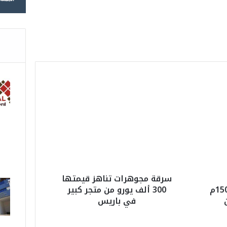
لجنة دعم المهرجانات السينمائية
ISO/CEI 17025 في
تخصص 26.46 مليون درهم
لدعم 40 مهرجانًا وتظاهرة
وطنية
س
ر
ق
ة
م
ج
و
ه
ر
سرقة مجوهرات تناهز قيمتها
ا
المرتفعات التي تتجاوز 1500م
300 ألف يورو من متجر كبير
ت
في باريس
ت
ن
ا