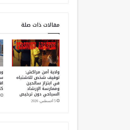
ى
ا
ل
م
مقالات ذات صلة
ر
ت
ف
ع
ا
ت
ا
ل
ولاية أمن مراكش:
ور
ت
توقيف شخص للاشتباه
سب
في ابتزاز سائحين
اق
ي
وممارسة الإرشاد
كا
ت
السياحي دون ترخيص
ت
ج
5 أغسطس، 2026
ا
و
ز
1