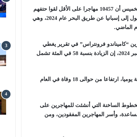
أعلنت منظمة غير حكومية الخميس أن 10457 مهاجرا على الأقل لقوا حتفهم
أو اختفوا أثناء محاولتهم الوصول إلى إسبانيا عن طريق البحر عام 2024، وهي
ن “كاميناندو فرونتراس” في تقرير يغطي
الفترة من 1 يناير إلى 5 ديسمبر 2024، إن الزيادة بنسبة 58 في المئة تشمل
ويبلغ متوسط الوفيات 30 حالة يوميا، ارتفاعا من حوالى 18 وفاة في العام
الخطوط الساخنة التي أنشئت للمهاجرين على
ساعدة، وأسر المهاجرين المفقودين، ومن