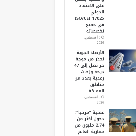
على الاعتماد
الدولي
ISO/CEI 17025
في جميع
تخصصاته
6 أغسطس،
2026
الأرصاد الجوية
تحذر من موجة
حر تصل إلى 47
درجة وزخات
رعدية بعدد من
مناطق
المملكة
5 أغسطس،
2026
عملية “مرحبا”:
دخول أكثر من
2.74 مليون من
مغاربة العالم