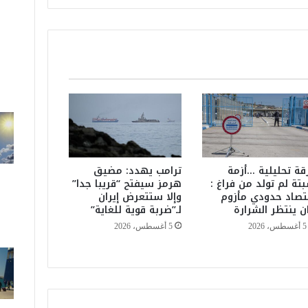
ه
ز
ق
ي
م
ت
ه
ا
3
0
0
أ
قة تحليلية …أزمة
ترامب يهدد: مضيق
ل
تة لم تولد من فراغ :
هرمز سيفتح “قريبا جدا”
تصاد حدودي مأزوم
وإلا ستتعرض إيران
ف
ن ينتظر الشرارة
لـ”ضربة قوية للغاية”
ي
و
5 أغسطس، 2026
5 أغسطس، 2026
ر
و
م
ن
م