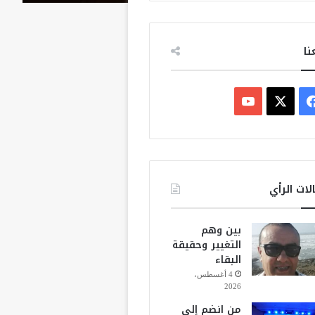
نا
ف
ي
X
Y
س
o
ب
u
لات الرأي
و
T
بين وهم
ك
u
التغيير وحقيقة
البقاء
b
4 أغسطس،
2026
e
من انضم إلى