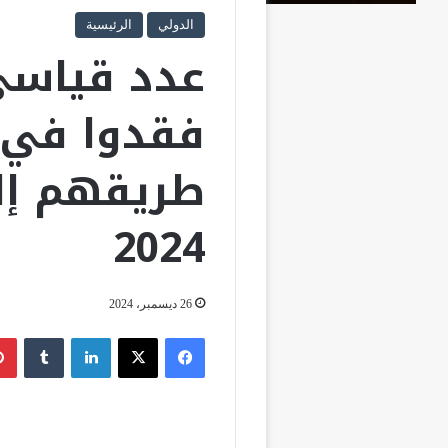
الدولي
الرئيسية
عدد قياسي
فقدوا في 
طريقهم إل
2024
26 ديسمبر، 2024
فيسبوك
‫X
لينكدإن
‏Tumblr