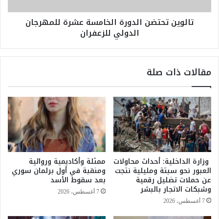
ا
ح
ت
ت
تالوين تحتضن الدورة الخامسة عشرة للمهرجان
ت
ض
الدولي للزعفران
ط
ن
ا
ا
ل
ل
ب
د
مقالات ذات صلة
ب
و
إ
ر
د
ة
م
ا
ا
ل
ج
خ
م
ا
ق
م
ا
س
وزارة الداخلية: أحداث محاولات
ممثلة وأكاديمية وروائية
ر
ة
العبور نحو سبتة ومليلية نتجت
ومنقبة في أول برلمان سوري
ب
ع
عن حملات تضليل رقمية
بعد سقوط الأسد
ة
ش
وشبكات الاتجار بالبشر
7 أغسطس، 2026
ا
ر
7 أغسطس، 2026
ل
ة
ن
ل