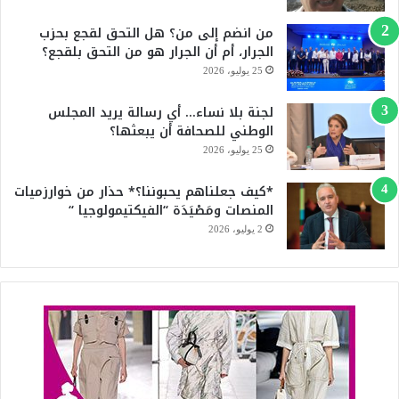
من انضم إلى من؟ هل التحق لقجع بحزب
b
الجرار، أم أن الجرار هو من التحق بلقجع؟
e
25 يوليو، 2026
لجنة بلا نساء… أي رسالة يريد المجلس
الوطني للصحافة أن يبعثها؟
25 يوليو، 2026
*كيف جعلناهم يحبوننا؟* حذار من خوارزميات
المنصات ومَصْيَدَة “الفيكتيمولوجيا “
2 يوليو، 2026