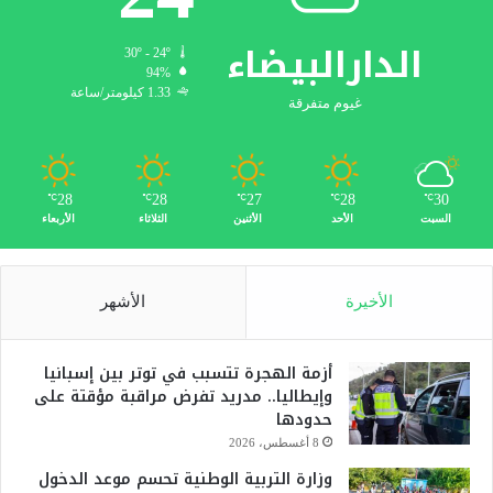
الدارالبيضاء
30º - 24º
94%
1.33 كيلومتر/ساعة
غيوم متفرقة
28
28
27
28
30
℃
℃
℃
℃
℃
السبت
الأحد
الأثنين
الثلاثاء
الأربعاء
الأخيرة
الأشهر
أزمة الهجرة تتسبب في توتر بين إسبانيا
وإيطاليا.. مدريد تفرض مراقبة مؤقتة على
حدودها
8 أغسطس، 2026
وزارة التربية الوطنية تحسم موعد الدخول