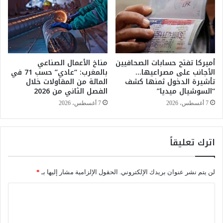
و
ل
ع
م
ا
ه
ل
ر
ا
ج
ج
أميركا تفتح حسابات الصحافيين
مناخ الأعمال الصناعي
ا
الأجانب على مصراعيها…
بالمغرب: “عادي” حسب 71 في
ت
ن
تأشيرة الدخول ثمنها كشف
المائة من المقاولات خلال
م
ا
“السوشيال ميديا”
الفصل الثاني من 2026
ا
ل
ع
د
7 أغسطس، 2026
7 أغسطس، 2026
ي
و
ع
ل
ن
ي
اترك تعليقاً
د
ل
إ
ل
ق
ز
لن يتم نشر عنوان بريدك الإلكتروني.
الحقول الإلزامية مشار إليها بـ
*
ر
ع
ا
ف
ا
ر
ر
ل
ق
ا
ا
ن
ت