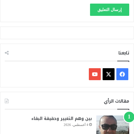
تابعنا
ف
ي
X
Y
س
o
مقالات الرأي
ب
u
بين وهم التغيير وحقيقة البقاء
و
T
4 أغسطس، 2026
ك
u