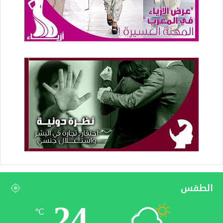
الطقس
24
℃