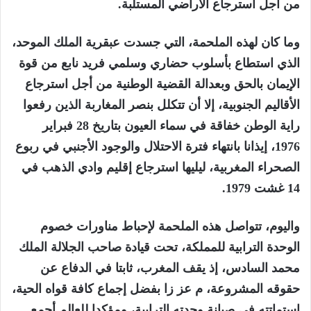
من أجل استرجاع الأراضي المستلبة.
وما كان لهذه الملحمة، التي جسدت عبقرية الملك الموحد،
الذي استطاع بأسلوب حضاري وسلمي فريد نابع من قوة
الإيمان بالحق وبعدالة القضية الوطنية من أجل استرجاع
الأقاليم الجنوبية، إلا أن تتكلل بنصر المغاربة الذين رفعوا
راية الوطن خفاقة في سماء العيون بتاريخ 28 فبراير
1976، إيذانا بانتهاء فترة الاحتلال والوجود الأجنبي في ربوع
الصحراء المغربية، ليليها استرجاع إقليم وادي الذهب في
14 غشت 1979.
واليوم، تتواصل هذه الملحمة لإحباط مناورات خصوم
الوحدة الترابية للمملكة، تحت قيادة صاحب الجلالة الملك
محمد السادس، إذ يقف المغرب، ثابتا في الدفاع عن
حقوقه المشروعة، م عز زا بفضل إجماع كافة قواه الحية،
استماتته في صيانة وحدته الترابية، ومؤكدا للعالم أجمع