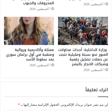
ا
ت
المحروقات والحبوب
7 أغسطس، 2026
ن
ا
7 أغسطس، 2026
ا
ل
إ
م
ل
س
ك
ل
ت
ح
ر
ة
و
ا
ن
وزارة الداخلية: أحداث محاولات
ممثلة وأكاديمية وروائية
ل
العبور نحو سبتة ومليلية نتجت
ومنقبة في أول برلمان سوري
ي
م
عن حملات تضليل رقمية
بعد سقوط الأسد
ا
ل
وشبكات الاتجار بالبشر
ل
ك
7 أغسطس، 2026
ت
ي
7 أغسطس، 2026
ل
ة
ق
ي
ي
س
اترك تعليقاً
م
ت
ق
ق
ت
ب
لن يتم نشر عنوان بريدك الإلكتروني.
الحقول الإلزامية مشار إليها بـ
*
ر
ل
ح
ن