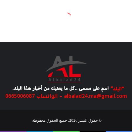
albalad24.ma@gmail.com
– الواتساب 0665006087
© حقوق النشر 2026، جميع الحقوق محفوظة