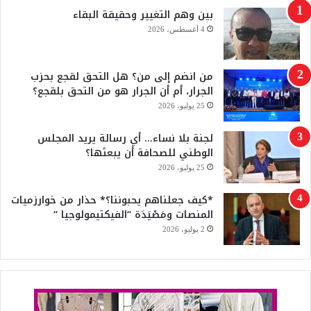
بين وهم التغيير وحقيقة البقاء
و
T
4 أغسطس، 2026
ك
u
من انضم إلى من؟ هل التحق لقجع بحزب
b
الجرار، أم أن الجرار هو من التحق بلقجع؟
e
25 يوليو، 2026
لجنة بلا نساء… أي رسالة يريد المجلس
الوطني للصحافة أن يبعثها؟
25 يوليو، 2026
*كيف جعلناهم يحبوننا؟* حذار من خوارزميات
المنصات ومَصْيَدَة “الفيكتيمولوجيا “
2 يوليو، 2026