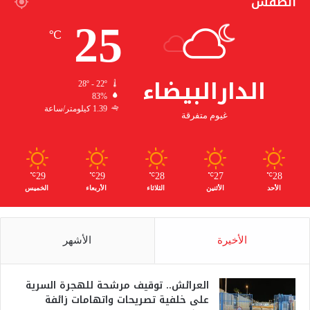
الطقس
25
℃
الدارالبيضاء
28º - 22º
83%
1.39 كيلومتر/ساعة
غيوم متفرقة
29
29
28
27
28
℃
℃
℃
℃
℃
الأحد
الأثنين
الثلاثاء
الأربعاء
الخميس
الأخيرة
الأشهر
العرائش.. توقيف مرشحة للهجرة السرية
على خلفية تصريحات واتهامات زائفة